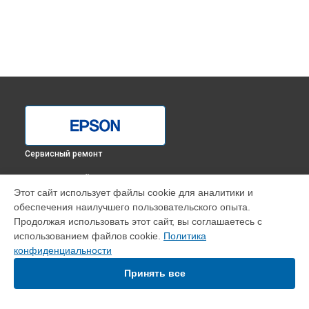
Сервисный ремонт
ВЫБЕРИ СВОЙ ГОРОД
Этот сайт использует файлы cookie для аналитики и
Ремонт МФУ Epson в
Краснодаре
обеспечения наилучшего пользовательского опыта.
Ремонт МФУ Epson в
Ростове-на-Дону
Продолжая использовать этот сайт, вы соглашаетесь с
Ремонт МФУ Epson в
Нижнем Новгороде
использованием файлов cookie.
Политика
конфиденциальности
Ремонт МФУ Epson в
Новосибирске
Ремонт МФУ Epson в
Челябинске
Принять все
Ремонт МФУ Epson в
Екатеринбурге
Ремонт МФУ Epson в
Казани