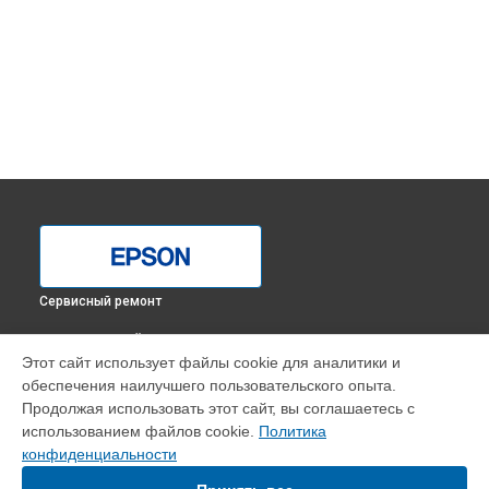
Сервисный ремонт
ВЫБЕРИ СВОЙ ГОРОД
Этот сайт использует файлы cookie для аналитики и
Устранение замятия плоттера Epson в
Краснодаре
обеспечения наилучшего пользовательского опыта.
Устранение замятия плоттера Epson в
Ростове-на-Дону
Продолжая использовать этот сайт, вы соглашаетесь с
Устранение замятия плоттера Epson в
Нижнем Новгороде
использованием файлов cookie.
Политика
конфиденциальности
Устранение замятия плоттера Epson в
Новосибирске
Устранение замятия плоттера Epson в
Челябинске