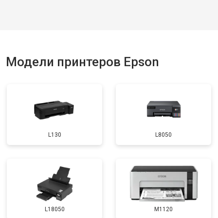
Модели принтеров Epson
L130
L8050
L18050
M1120