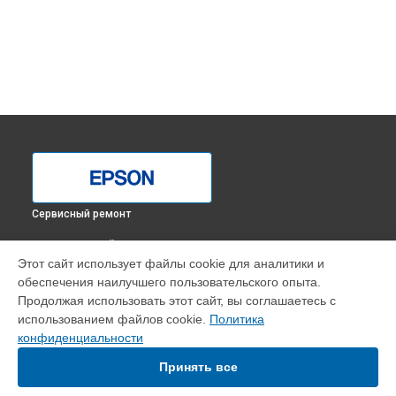
Сервисный ремонт
ВЫБЕРИ СВОЙ ГОРОД
Этот сайт использует файлы cookie для аналитики и
Ремонт принтера L1800 Epson в
Краснодаре
обеспечения наилучшего пользовательского опыта.
Ремонт принтера L1800 Epson в
Ростове-на-Дону
Продолжая использовать этот сайт, вы соглашаетесь с
Ремонт принтера L1800 Epson в
Нижнем Новгороде
использованием файлов cookie.
Политика
конфиденциальности
Ремонт принтера L1800 Epson в
Новосибирске
Ремонт принтера L1800 Epson в
Челябинске
Принять все
Ремонт принтера L1800 Epson в
Екатеринбурге