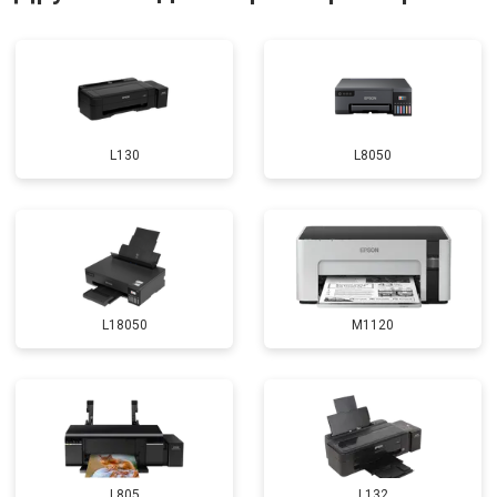
L130
L8050
L18050
M1120
L805
L132