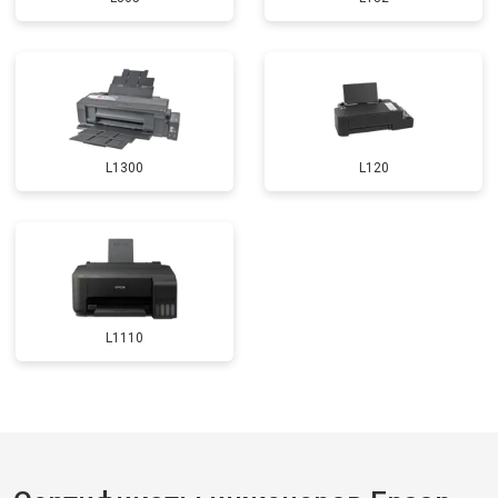
L1300
L120
L1110